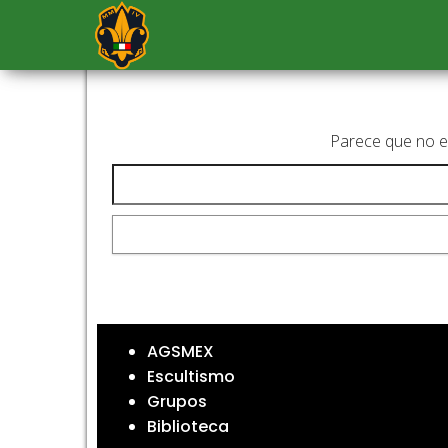
AGSMEX
Agrupación
Scout
Mexicana,
A.C.
Parece que no en
Buscar:
AGSMEX
Escultismo
Grupos
Biblioteca